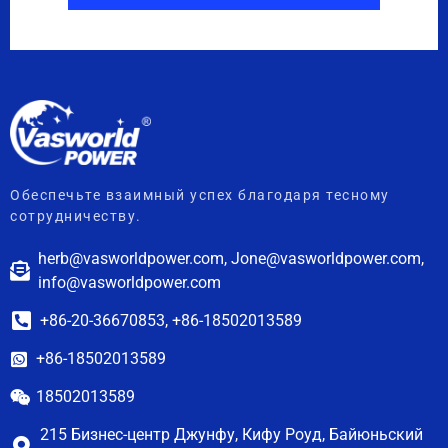
Обеспечьте взаимный успех благодаря тесному
сотрудничеству.
herb@vasworldpower.com, Jone@vasworldpower.com,
info@vasworldpower.com
+86-20-36670853, +86-18502013589
+86-18502013589
18502013589
215 Бизнес-центр Джунфу, Кифу Роуд, Байюньский