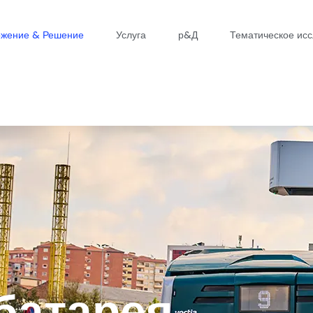
жение & Решение
Услуга
р&Д
Тематическое ис
батарея