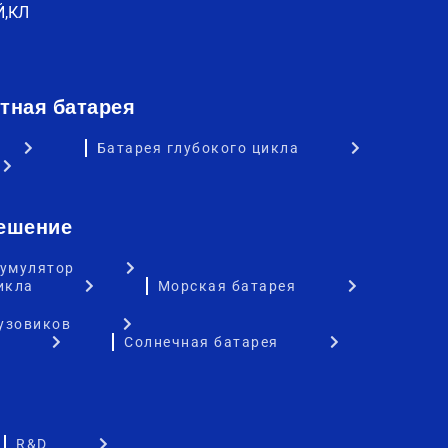
Й,КЛ
тная батарея
Батарея глубокого цикла
ешение
умулятор
икла
Морская батарея
узовиков
Солнечная батарея
R&D