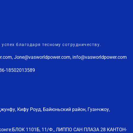
 успех благодаря тесному сотрудничеству.
r.com, Jone@vasworldpower.com, info@vasworldpower.com
+86-18502013589
Джунфу, Кифу Роуд, Байюньский район, Гуанчжоу,
конге:БЛОК 1101Б, 11/Ф., ЛИППО САН ПЛАЗА 28 КАНТОН-