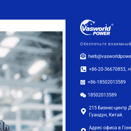
Обеспечьте взаимный
herb@vasworldpowe
+86-20-36670853, 
+86-18502013589
18502013589
215 Бизнес-центр 
Гуандун, Китай.
Адрес офиса в Гон