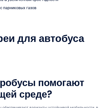
с парниковых газов
еи для автобуса
тробусы помогают
щей среде?
ы обеспечивают варианты устойчивой мобильности, в