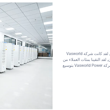
الأعمال أعلى صوتا من الكلمات. كمصنع لبطاريات الرصاص الحمضية, لقد كانت شركة Vasworld
ن, لقد التقينا بمئات العملاء من
الخارج وعقدنا شراكة معهم. علاوة على ذلك, في عام 2020, قامت شركة Vasworld Power بتوسيع